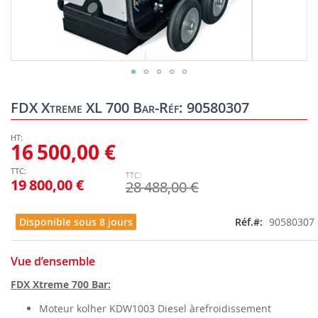
Skip
to
FDX Xtreme XL 700 Bar-Réf: 90580307
the
beginning
of
16 500,00 €
the
images
19 800,00 €
28 488,00 €
gallery
Disponible sous 8 jours
Réf.
90580307
Vue d’ensemble
FDX Xtreme 700 Bar:
Moteur kolher KDW1003 Diesel àrefroidissement