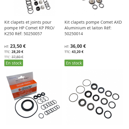
Kit clapets et joints pour
Kit clapets pompe Comet AXD
pompe HP Comet KP PRO/
Aluminium et laiton Réf:
K250 Réf: 50250057
50250014
Prix
23,50 €
36,00 €
Spécial
28,20 €
43,20 €
37,80 €
En stock
En stock