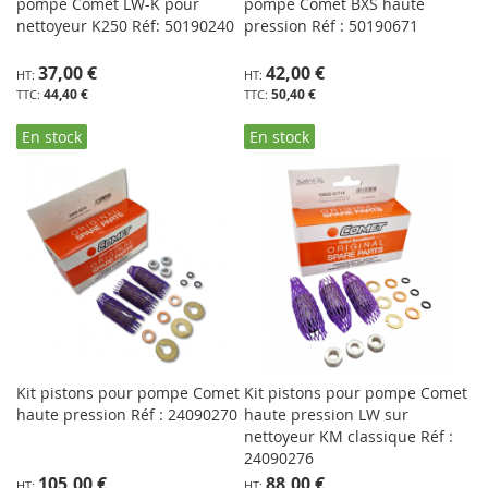
pompe Comet LW-K pour
pompe Comet BXS haute
nettoyeur K250 Réf: 50190240
pression Réf : 50190671
37,00 €
42,00 €
44,40 €
50,40 €
En stock
En stock
Kit pistons pour pompe Comet
Kit pistons pour pompe Comet
haute pression Réf : 24090270
haute pression LW sur
nettoyeur KM classique Réf :
24090276
105,00 €
88,00 €