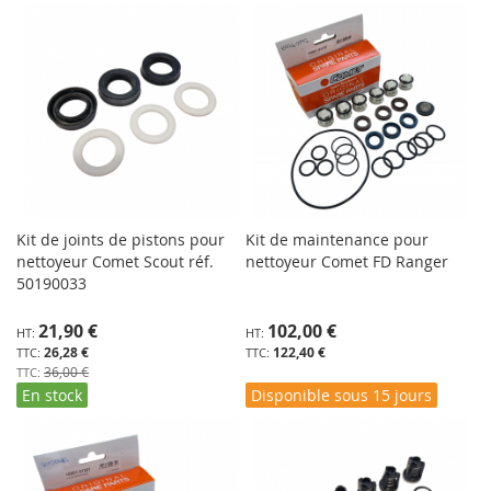
Kit de joints de pistons pour
Kit de maintenance pour
nettoyeur Comet Scout réf.
nettoyeur Comet FD Ranger
50190033
Prix
21,90 €
102,00 €
Spécial
26,28 €
122,40 €
36,00 €
En stock
Disponible sous 15 jours