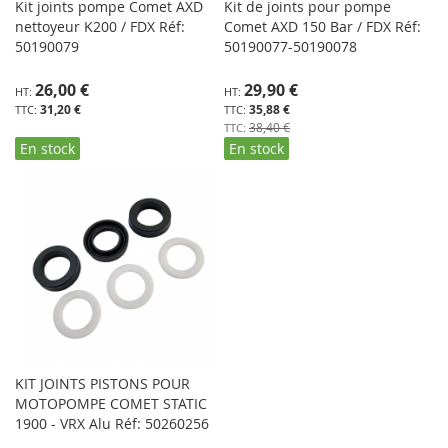
Kit joints pompe Comet AXD
Kit de joints pour pompe
nettoyeur K200 / FDX Réf:
Comet AXD 150 Bar / FDX Réf:
50190079
50190077-50190078
Prix
26,00 €
29,90 €
Spécial
31,20 €
35,88 €
38,40 €
En stock
En stock
KIT JOINTS PISTONS POUR
MOTOPOMPE COMET STATIC
1900 - VRX Alu Réf: 50260256