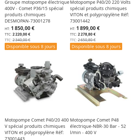
Groupe motopompe électrique
Motopompe P40/20 220 Volts
400V - Comet P36/15 spécial
spécial produits chimiques
produits chimiques
VITON et polypropylène Réf:
DESMOPAN-73001278
73001442
Prix
Prix
1 850,00 €
1 899,00 €
Spécial
Spécial
2 220,00 €
2 278,80 €
2 340,00 €
2 650,80 €
Disponible sous 8 jours
Disponible sous 8 jours
Motopompe Comet P40/20 400
Motopompe Comet P48
V spécial produits chimiques
électrique-NBR-30 Bar - 52
VITON et polypropylène Réf:
l/min - 400 V
73001443