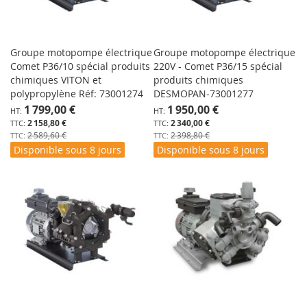
Groupe motopompe électrique
Groupe motopompe électrique
Comet P36/10 spécial produits
220V - Comet P36/15 spécial
chimiques VITON et
produits chimiques
polypropylène Réf: 73001274
DESMOPAN-73001277
Prix
Prix
1 799,00 €
1 950,00 €
Spécial
Spécial
2 158,80 €
2 340,00 €
2 589,60 €
2 398,80 €
Disponible sous 8 jours
Disponible sous 8 jours