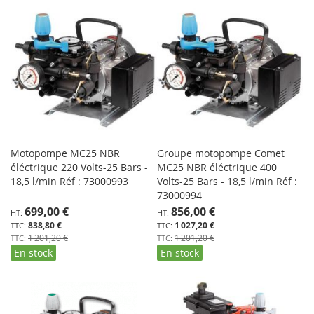
Motopompe MC25 NBR
Groupe motopompe Comet
éléctrique 220 Volts-25 Bars -
MC25 NBR éléctrique 400
18,5 l/min Réf : 73000993
Volts-25 Bars - 18,5 l/min Réf :
73000994
Prix
Prix
699,00 €
856,00 €
Spécial
Spécial
838,80 €
1 027,20 €
1 201,20 €
1 201,20 €
En stock
En stock