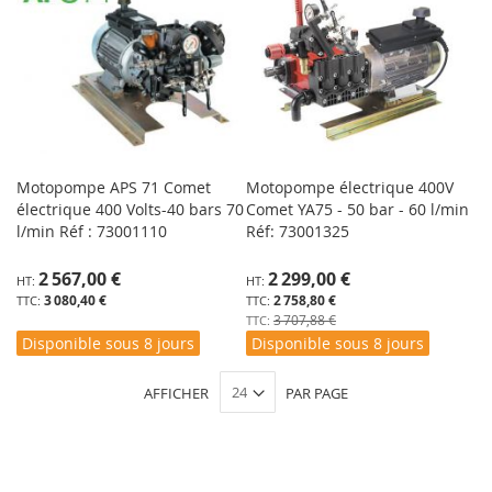
Motopompe APS 71 Comet
Motopompe électrique 400V
électrique 400 Volts-40 bars 70
Comet YA75 - 50 bar - 60 l/min
l/min Réf : 73001110
Réf: 73001325
Prix
2 567,00 €
2 299,00 €
Spécial
3 080,40 €
2 758,80 €
3 707,88 €
Disponible sous 8 jours
Disponible sous 8 jours
AFFICHER
PAR PAGE