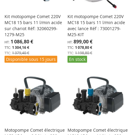
Kit motopompe Comet 220V
Kit motopompe Comet 220V
MC18 15 bars 11 l/min acide
MC18 15 bars 11 l/min acide
sur chariot Réf: 32060299-
avec lance Réf : 73001279-
1279-M25
M25-KIT
Prix
Prix
1 086,80 €
899,00 €
Spécial
Spécial
1 304,16 €
1 078,80 €
1 379,40 €
1 198,80 €
Disponible sous 15 jours
En stock
Motopompe Comet électrique
Motopompe Comet électrique