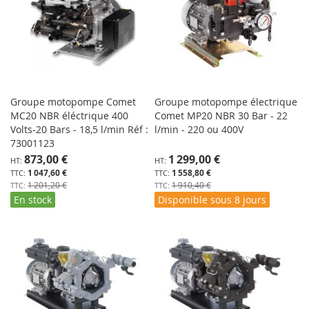
Groupe motopompe Comet
Groupe motopompe électrique
MC20 NBR éléctrique 400
Comet MP20 NBR 30 Bar - 22
Volts-20 Bars - 18,5 l/min Réf :
l/min - 220 ou 400V
73001123
Prix
Prix
873,00 €
1 299,00 €
Spécial
Spécial
1 047,60 €
1 558,80 €
1 201,20 €
1 910,40 €
En stock
Disponible sous 8 jours