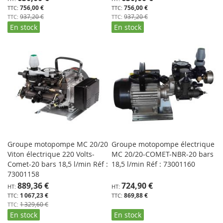
Spécial
Spécial
756,00 €
756,00 €
937,20 €
937,20 €
En stock
En stock
Groupe motopompe MC 20/20
Groupe motopompe électrique
Viton électrique 220 Volts-
MC 20/20-COMET-NBR-20 bars
Comet-20 bars 18,5 l/min Réf :
18,5 l/min Réf : 73001160
73001158
Prix
889,36 €
724,90 €
Spécial
1 067,23 €
869,88 €
1 329,60 €
En stock
En stock