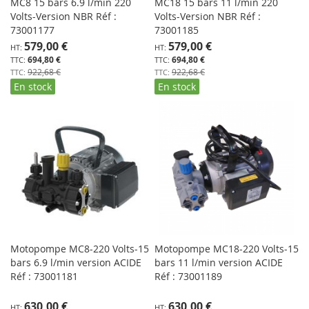
MC8 15 bars 6.9 l/min 220
MC18 15 bars 11 l/min 220
Volts-Version NBR Réf :
Volts-Version NBR Réf :
73001177
73001185
Prix
Prix
579,00 €
579,00 €
Spécial
Spécial
694,80 €
694,80 €
922,68 €
922,68 €
En stock
En stock
Motopompe MC8-220 Volts-15
Motopompe MC18-220 Volts-15
bars 6.9 l/min version ACIDE
bars 11 l/min version ACIDE
Réf : 73001181
Réf : 73001189
Prix
Prix
630,00 €
630,00 €