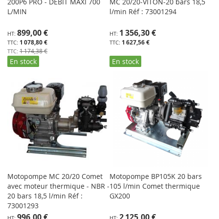
200P6 PRO - DÉBIT MAXI 700
MC 20/20-VITON-20 bars 18,5
L/MIN
l/min Réf : 73001294
Prix
899,00 €
1 356,30 €
Spécial
1 078,80 €
1 627,56 €
1 174,38 €
En stock
En stock
Motopompe MC 20/20 Comet
Motopompe BP105K 20 bars
avec moteur thermique - NBR -
105 l/min Comet thermique
20 bars 18,5 l/min Réf :
GX200
73001293
Prix
Prix
996,00 €
2 125,00 €