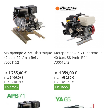
Motopompe APS51 thermique
Motopompe APS41 thermique
40 bars 50 l/min Réf :
40 bars 38 l/min Réf :
73001152
73001242
Prix
Prix
1 755,00 €
1 359,00 €
Spécial
Spécial
2 106,00 €
1 630,80 €
2 240,40 €
1 850,40 €
En stock
En stock