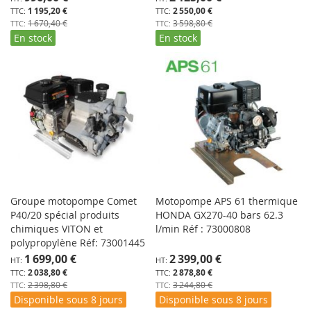
Spécial
Spécial
1 195,20 €
2 550,00 €
1 670,40 €
3 598,80 €
En stock
En stock
Groupe motopompe Comet
Motopompe APS 61 thermique
P40/20 spécial produits
HONDA GX270-40 bars 62.3
chimiques VITON et
l/min Réf : 73000808
polypropylène Réf: 73001445
Prix
Prix
1 699,00 €
2 399,00 €
Spécial
Spécial
2 038,80 €
2 878,80 €
2 398,80 €
3 244,80 €
Disponible sous 8 jours
Disponible sous 8 jours