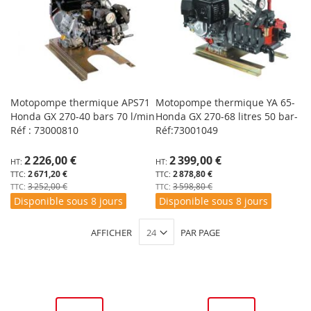
Motopompe thermique APS71
Motopompe thermique YA 65-
Honda GX 270-40 bars 70 l/min
Honda GX 270-68 litres 50 bar-
Réf : 73000810
Réf:73001049
Prix
Prix
2 226,00 €
2 399,00 €
Spécial
Spécial
2 671,20 €
2 878,80 €
3 252,00 €
3 598,80 €
Disponible sous 8 jours
Disponible sous 8 jours
AFFICHER
PAR PAGE